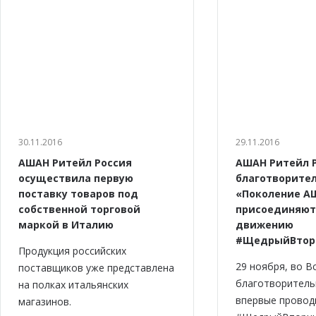
30.11.2016
29.11.2016
АШАН Ритейл Россия
АШАН Ритейл Р
осуществила первую
благотворите
поставку товаров под
«Поколение А
собственной торговой
присоединяют
маркой в Италию
движению
#ЩедрыйВтор
Продукция российских
29 ноября, во В
поставщиков уже представлена
благотворитель
на полках итальянских
впервые провод
магазинов.