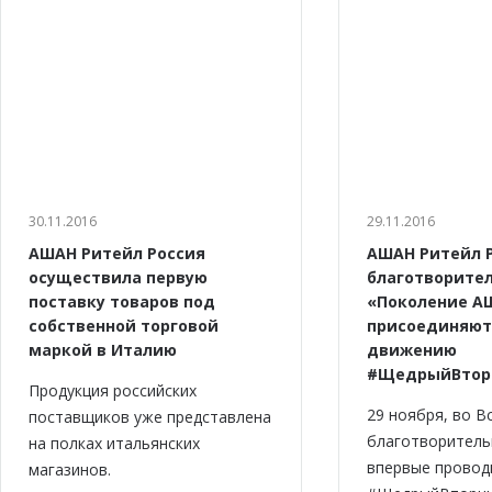
30.11.2016
29.11.2016
АШАН Ритейл Россия
АШАН Ритейл Р
осуществила первую
благотворите
поставку товаров под
«Поколение А
собственной торговой
присоединяют
маркой в Италию
движению
#ЩедрыйВтор
Продукция российских
29 ноября, во В
поставщиков уже представлена
благотворитель
на полках итальянских
впервые провод
магазинов.