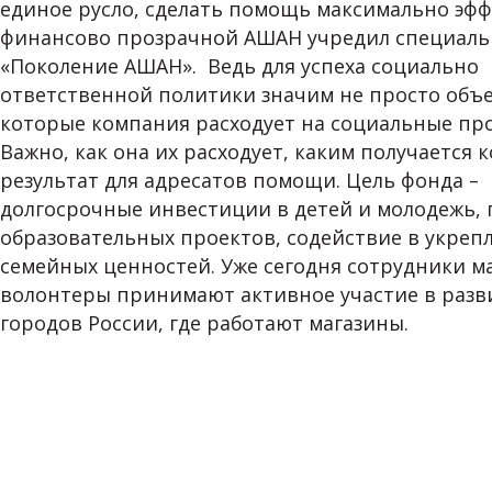
единое русло, сделать помощь максимально эф
клиент сканирует чек, выбирает способ оплаты (наличн
финансово прозрачной АШАН учредил специаль
на выходе клиент сканирует чек
«Поколение АШАН». Ведь для успеха социально
ответственной политики значим не просто объе
которые компания расходует на социальные пр
Важно, как она их расходует, каким получается
результат для адресатов помощи. Цель фонда –
долгосрочные инвестиции в детей и молодежь,
образовательных проектов, содействие в укреп
семейных ценностей. Уже сегодня сотрудники м
волонтеры принимают активное участие в разв
городов России, где работают магазины.
Сокращение потребления энергии, воды, бумаги и други