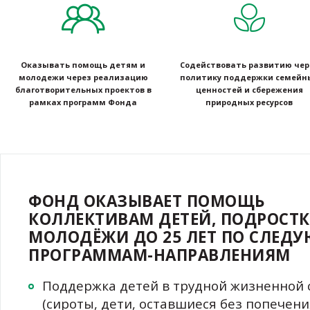
Предложение широкого ассортимента экологичных тов
Качество и экологическая безопасность продуктов
Оказывать помощь детям и
Содействовать развитию чер
молодежи через реализацию
политику поддержки семейн
Оптимизация упаковки
благотворительных проектов в
ценностей и сбережения
рамках программ Фонда
природных ресурсов
Сортировка отходов
Оптимизация логистики доставки грузов
Пример ответственного экологического поведения для 
экологические мероприятия
ФОНД ОКАЗЫВАЕТ ПОМОЩЬ
КОЛЛЕКТИВАМ ДЕТЕЙ, ПОДРОСТК
МОЛОДЁЖИ ДО 25 ЛЕТ ПО СЛЕ
ПРОГРАММАМ-НАПРАВЛЕНИЯМ
Поддержка детей в трудной жизненной 
(сироты, дети, оставшиеся без попечени