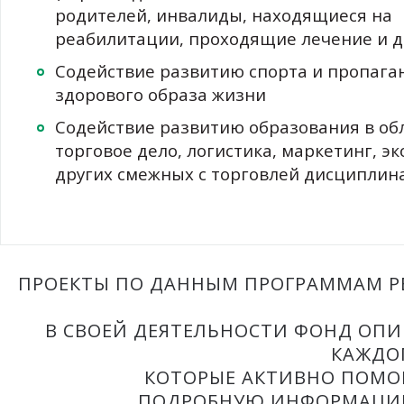
родителей, инвалиды, находящиеся на
В 2017 году компания отказалась от бесплатной пласти
реабилитации, проходящие лечение и др
переработанных материалов, а также бумажные пакеты 
Содействие развитию спорта и пропага
АШАН Ритейл Россия реализует значительное число тов
здорового образа жизни
мусора на этапе постпродажи.
Содействие развитию образования в обл
торговое дело, логистика, маркетинг, э
Некоторые магазины на своей территории устанавливают
других смежных с торговлей дисциплин
Установка контейнеров для сбора ненужных пластиковых
Измерение потребления энергоресурсов и воды в кажд
ресурcосберегающим (детекторы присутствия в служеб
ПРОЕКТЫ ПО ДАННЫМ ПРОГРАММАМ РЕ
Оптимизация систем хладоснабжения. Так, в логистич
складскому комплексу добиться экономии электроэнерги
В СВОЕЙ ДЕЯТЕЛЬНОСТИ ФОНД ОПИ
В магазинах компании АШАН Ритейл Россия представлен
КАЖДОМ
хозяйства и пищевой промышленности, которая изгото
КОТОРЫЕ АКТИВНО ПОМО
использования пестицидов, синтетических минеральных 
ПОДРОБНУЮ ИНФОРМАЦИЮ