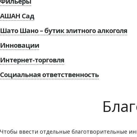
Фильеры
АШАН Сад
Шато Шано – бутик элитного алкоголя
Более 10000 наименований товаров (5000 наименований
Инновации
Постоянный выбор товаров для животных, цветов, това
Интернет-торговля
Широкий выбор сезонных растений, садовой мебели, ин
Социальная ответственность
www.auchan.ru
Благ
кассир сканирует товар
клиент упаковывает товар
кассир выдает чек для оплаты на терминале
Чтобы ввести отдельные благотворительные и