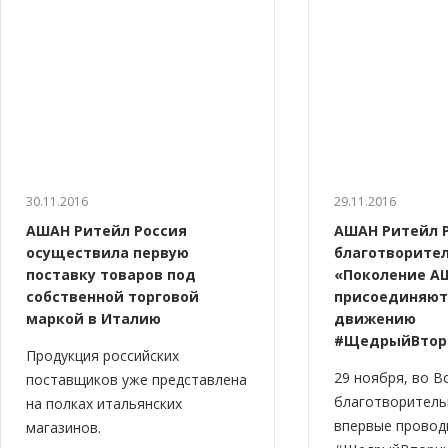
30.11.2016
29.11.2016
АШАН Ритейл Россия
АШАН Ритейл Р
осуществила первую
благотворите
поставку товаров под
«Поколение А
собственной торговой
присоединяют
маркой в Италию
движению
#ЩедрыйВтор
Продукция российских
29 ноября, во В
поставщиков уже представлена
благотворитель
на полках итальянских
впервые провод
магазинов.