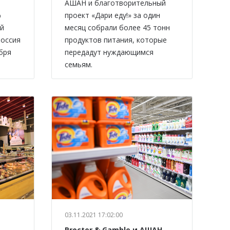
АШАН и благотворительный
%
проект «Дари еду!» за один
ой
месяц собрали более 45 тонн
Россия
продуктов питания, которые
абря
передадут нуждающимся
семьям.
03.11.2021 17:02:00
Procter & Gamble и АШАН