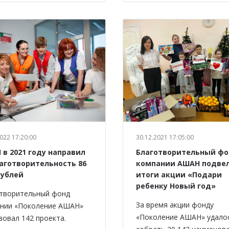
022 17:20:00
30.12.2021 17:05:00
в 2021 году направил
Благотворительный ф
лаготворительность 86
компании АШАН подве
рублей
итоги акции «Подари
ребенку Новый год»
творительный фонд
За время акции фонду
нии «Поколение АШАН»
«Поколение АШАН» удало
зовал 142 проекта.