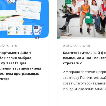
022 15:04:00
02.02.2022 12:47:00
епартамент АШАН
Благотворительный ф
йл Россия выбрал
компании АШАН меняе
му Test IT для
стратегию
вления тестированием
2 февраля состоялся перв
чеством программных
этом году Попечительски
уктов
совет благотворительног
фонда «Поколение АШАН»