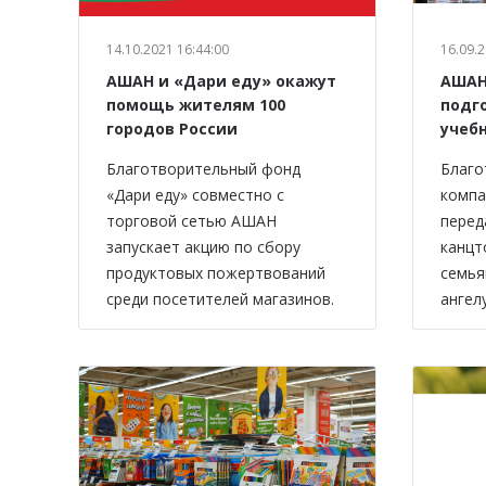
14.10.2021 16:44:00
16.09.2
АШАН и «Дари еду» окажут
АШАН
помощь жителям 100
подг
городов России
учеб
Благотворительный фонд
Благо
«Дари еду» совместно с
компа
торговой сетью АШАН
перед
запускает акцию по сбору
канцт
продуктовых пожертвований
семья
среди посетителей магазинов.
ангелу