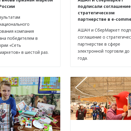
 России
подписали соглашение
стратегическом
зультатам
партнерстве в e-comme
национального
АШАН и СберМаркет подп
ования компания
соглашение о стратегиче
ана победителем в
партнерстве в сфере
ории «Сеть
электронной торговли до
маркетов» в шестой раз.
года.