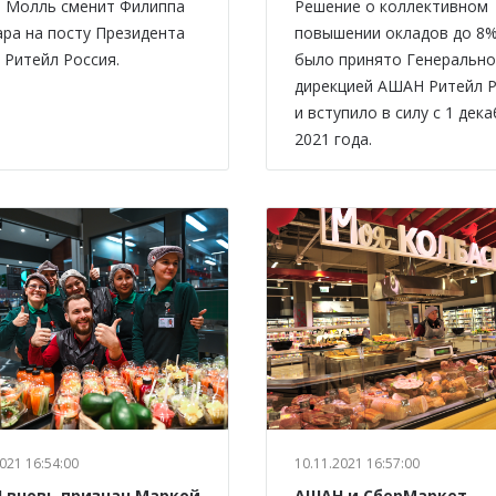
 Молль сменит Филиппа
Решение о коллективном
ра на посту Президента
повышении окладов до 8
Ритейл Россия.
было принято Генеральн
дирекцией АШАН Ритейл 
и вступило в силу с 1 дек
2021 года.
021 16:54:00
10.11.2021 16:57:00
 вновь признан Маркой
АШАН и СберМаркет