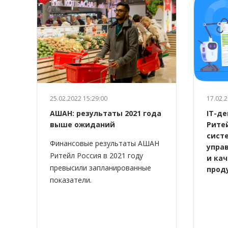
25.02.2022 15:29:00
17.02.2
АШАН: результаты 2021 года
IT-д
выше ожиданий
Рите
систе
Финансовые результаты АШАН
упра
Ритейл Россия в 2021 году
и ка
превысили запланированные
прод
показатели.