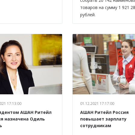
собрать 20 142 наименов
товаров на сумму 1 921 2
рублей.
021 17:13:00
01.12.2021 17:17:00
идентом АШАН Ритейл
АШАН Ритейл Россия
ия назначена Одиль
повышает зарплату
ь
сотрудникам