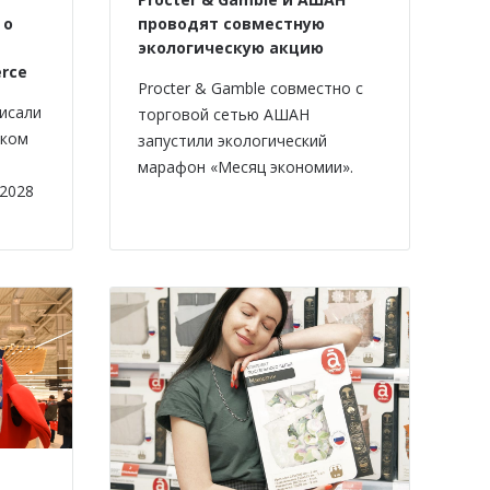
 о
проводят совместную
экологическую акцию
rce
Procter & Gamble совместно с
исали
торговой сетью АШАН
ском
запустили экологический
марафон «Месяц экономии».
 2028