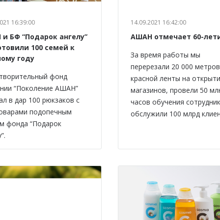
021 16:39:00
14.09.2021 16:42:00
 и БФ “Подарок ангелу”
АШАН отмечает 60-лет
отовили 100 семей к
За время работы мы
ному году
перерезали 20 000 метров
творительный фонд
красной ленты на открыт
нии “Поколение АШАН”
магазинов, провели 50 мл
ал в дар 100 рюкзаков с
часов обучения сотрудник
оварами подопечным
обслужили 100 млрд клиен
м фонда “Подарок
”.