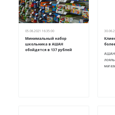
05.08.2021 16:35:00
30.06.2
Минимальный набор
Клие
школьника в АШАН
боле
обойдется в 137 рублей
АШАН 
лояль
магаз