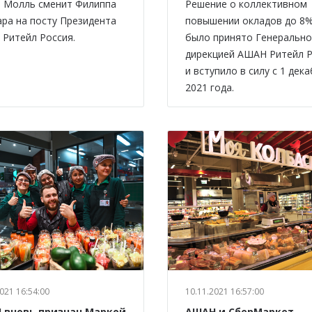
 Молль сменит Филиппа
Решение о коллективном
ра на посту Президента
повышении окладов до 8
Ритейл Россия.
было принято Генеральн
дирекцией АШАН Ритейл 
и вступило в силу с 1 дек
2021 года.
021 16:54:00
10.11.2021 16:57:00
 вновь признан Маркой
АШАН и СберМаркет