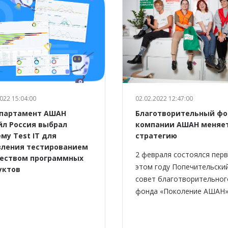
022 15:04:00
02.02.2022 12:47:00
епартамент АШАН
Благотворительный ф
йл Россия выбрал
компании АШАН меняе
му Test IT для
стратегию
вления тестированием
2 февраля состоялся перв
чеством программных
этом году Попечительски
уктов
совет благотворительног
фонда «Поколение АШАН»