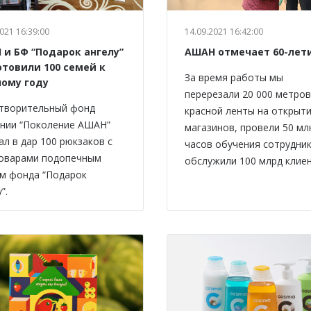
021 16:39:00
14.09.2021 16:42:00
 и БФ “Подарок ангелу”
АШАН отмечает 60-лет
отовили 100 семей к
За время работы мы
ному году
перерезали 20 000 метров
творительный фонд
красной ленты на открыт
нии “Поколение АШАН”
магазинов, провели 50 мл
ал в дар 100 рюкзаков с
часов обучения сотрудник
оварами подопечным
обслужили 100 млрд клиен
м фонда “Подарок
”.