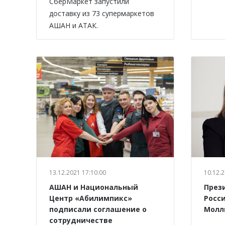
СберМаркет запустили
доставку из 73 супермаркетов
АШАН и АТАК.
13.12.2021 17:10:00
10.12.2
АШАН и Национальный
През
Центр «Абилимпикс»
Росс
подписали соглашение о
Молл
сотрудничестве