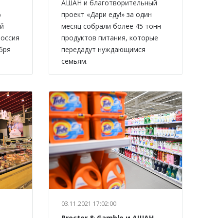
АШАН и благотворительный
%
проект «Дари еду!» за один
ой
месяц собрали более 45 тонн
Россия
продуктов питания, которые
абря
передадут нуждающимся
семьям.
03.11.2021 17:02:00
Procter & Gamble и АШАН