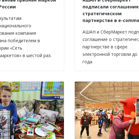
 России
подписали соглашение
стратегическом
зультатам
партнерстве в e-comme
национального
АШАН и СберМаркет подп
ования компания
соглашение о стратегиче
ана победителем в
партнерстве в сфере
ории «Сеть
электронной торговли до
маркетов» в шестой раз.
года.