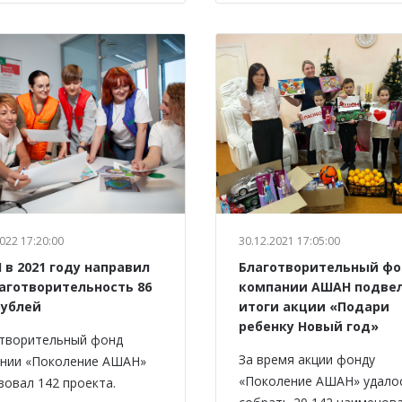
022 17:20:00
30.12.2021 17:05:00
в 2021 году направил
Благотворительный ф
лаготворительность 86
компании АШАН подве
рублей
итоги акции «Подари
ребенку Новый год»
творительный фонд
За время акции фонду
нии «Поколение АШАН»
«Поколение АШАН» удало
зовал 142 проекта.