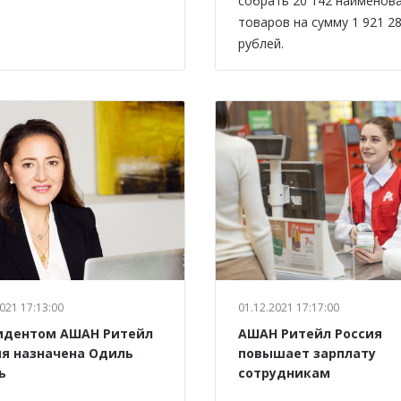
собрать 20 142 наименов
товаров на сумму 1 921 2
рублей.
021 17:13:00
01.12.2021 17:17:00
идентом АШАН Ритейл
АШАН Ритейл Россия
ия назначена Одиль
повышает зарплату
ь
сотрудникам