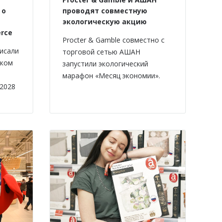
 о
проводят совместную
экологическую акцию
rce
Procter & Gamble совместно с
исали
торговой сетью АШАН
ском
запустили экологический
марафон «Месяц экономии».
 2028