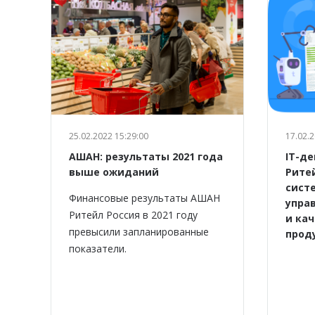
25.02.2022 15:29:00
17.02.2
АШАН: результаты 2021 года
IT-д
выше ожиданий
Рите
систе
Финансовые результаты АШАН
упра
Ритейл Россия в 2021 году
и ка
превысили запланированные
прод
показатели.