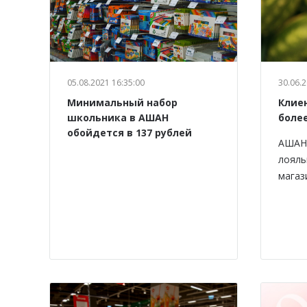
05.08.2021 16:35:00
30.06.2
Минимальный набор
Клие
школьника в АШАН
боле
обойдется в 137 рублей
АШАН 
лояль
магаз