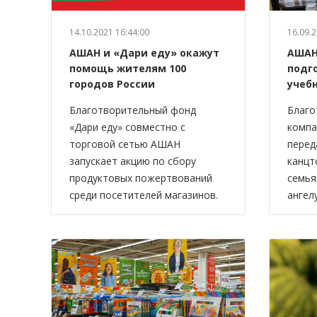
14.10.2021 16:44:00
16.09.2
АШАН и «Дари еду» окажут
АШАН
помощь жителям 100
подг
городов России
учеб
Благотворительный фонд
Благо
«Дари еду» совместно с
компа
торговой сетью АШАН
перед
запускает акцию по сбору
канцт
продуктовых пожертвований
семья
среди посетителей магазинов.
ангелу