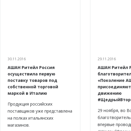
30.11.2016
29.11.2016
АШАН Ритейл Россия
АШАН Ритейл Р
осуществила первую
благотворите
поставку товаров под
«Поколение А
собственной торговой
присоединяют
маркой в Италию
движению
#ЩедрыйВтор
Продукция российских
29 ноября, во В
поставщиков уже представлена
благотворитель
на полках итальянских
впервые провод
магазинов.