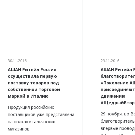
30.11.2016
29.11.2016
АШАН Ритейл Россия
АШАН Ритейл Р
осуществила первую
благотворите
поставку товаров под
«Поколение А
собственной торговой
присоединяют
маркой в Италию
движению
#ЩедрыйВтор
Продукция российских
29 ноября, во В
поставщиков уже представлена
благотворитель
на полках итальянских
впервые провод
магазинов.