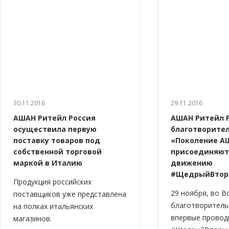
30.11.2016
29.11.2016
АШАН Ритейл Россия
АШАН Ритейл Р
осуществила первую
благотворите
поставку товаров под
«Поколение А
собственной торговой
присоединяют
маркой в Италию
движению
#ЩедрыйВтор
Продукция российских
29 ноября, во В
поставщиков уже представлена
благотворитель
на полках итальянских
впервые провод
магазинов.