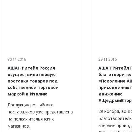
30.11.2016
29.11.2016
АШАН Ритейл Россия
АШАН Ритейл Р
осуществила первую
благотворите
поставку товаров под
«Поколение А
собственной торговой
присоединяют
маркой в Италию
движению
#ЩедрыйВтор
Продукция российских
29 ноября, во В
поставщиков уже представлена
благотворитель
на полках итальянских
впервые провод
магазинов.