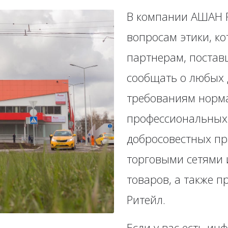
В компании АШАН Р
вопросам этики, к
партнерам, постав
сообщать о любых 
требованиям норма
профессиональных 
добросовестных п
торговыми сетями 
товаров, а также 
Ритейл.
Если у вас есть и