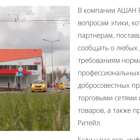
В компании АШАН Р
вопросам этики, к
партнерам, постав
сообщать о любых 
требованиям норма
профессиональных 
добросовестных п
торговыми сетями 
товаров, а также 
Ритейл.
Если у вас есть и