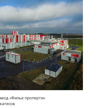
вод «Филье проперти»
катесов