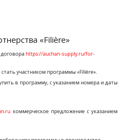
нерства «Filière»
я договора
https://auchan-supply.ru/for-
тать участником программы «Filière».
упить в программу, с указанием номера и даты
n.ru
коммерческое предложение с указанием