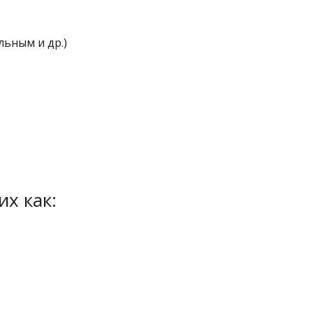
льным и др.)
х как: