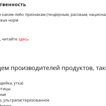
твенность
о каким-либо признакам (гендерным, расовым, национа
овых норм
, читайте
здесь
.
ем производителей продуктов, таки
дейка, утка)
птицы
ные
, ультрапастеризованное
йогурт