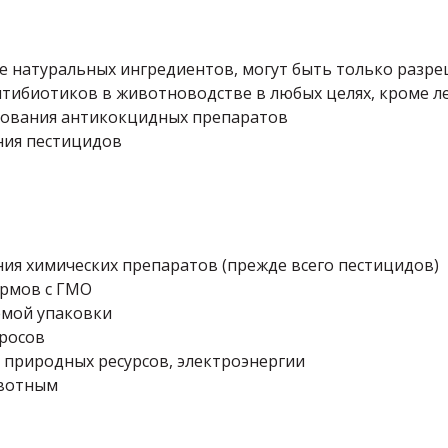
оме натуральных ингредиентов, могут быть только ра
нтибиотиков в животноводстве в любых целях, кроме л
зования антикокцидных препаратов
ния пестицидов
я химических препаратов (прежде всего пестицидов)
ормов с ГМО
емой упаковки
росов
природных ресурсов, электроэнергии
ивотным