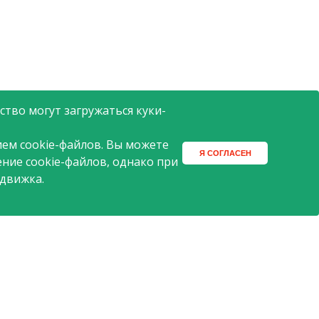
тво могут загружаться куки-
ем cookie-файлов. Вы можете
Я СОГЛАСЕН
ение cookie-файлов, однако при
 движка.
2015 © АШАН
Поиск
Разработка сайта -
ITECH.group