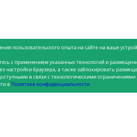
ния пользовательского опыта на сайте на ваше устройс
тесь с применением указанных технологий и размещени
рез настройки браузера, а также заблокировать размещ
доступными в связи с технологическими ограничениями
ти в
Политике конфиденциальности
я
Стоп коррупция
Новости
Контакты
Вопросы и ответы