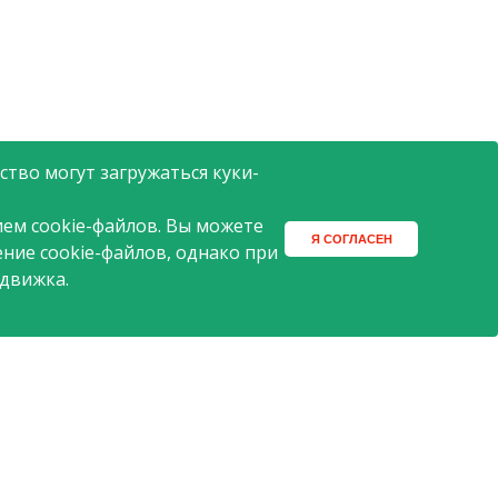
тво могут загружаться куки-
ем cookie-файлов. Вы можете
Я СОГЛАСЕН
ение cookie-файлов, однако при
 движка.
2015 © АШАН
Поиск
Разработка сайта -
ITECH.group