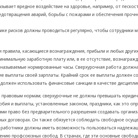
зывает вредное воздействие на здоровье, например, от пескос
едотвращения аварий, борьбы с пожарами и обеспечения прочно
ике рисков должны проводиться регулярно, чтобы сотрудники 
 правила, касающиеся вознаграждения, прибыли и любых други
инимальную заработную плату или, в ее отсутствие, вознагражд
 называемые нормированные часы. Сверхурочная работа должна 
е выплаты своей зарплаты. Крайний срок ее выплаты должен со
должен использовать финансовые санкции в качестве дисципли
правовым нормам; сверхурочные не должны превышать юридиче
бия и выплаты, установленные законом, праздники, как это о
ами право без предварительного разрешения создавать организ
вных договорах. Он также обязуется соблюдать свободное осущ
, работники должны иметь возможность пользоваться надлежащ
нию профсоюзных свобод. В странах, где эти основные свобод