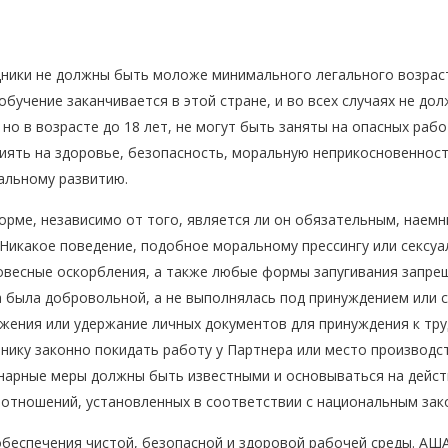
дники не должны быть моложе минимального легального возраст
обучение заканчивается в этой стране, и во всех случаях не д
о в возрасте до 18 лет, не могут быть заняты на опасных рабо
иять на здоровье, безопасность, моральную неприкосновенност
альному развитию.
форме, независимо от того, является ли он обязательным, нае
Никакое поведение, подобное моральному прессингу или сексу
ловесные оскорбления, а также любые формы запугивания запре
была добровольной, а не выполнялась под принуждением или с 
жения или удержание личных документов для принуждения к тру
нику законно покидать работу у Партнера или место производст
нарные меры должны быть известными и основываться на дейс
 отношений, установленных в соответствии с национальным зак
беспечения чистой, безопасной и здоровой рабочей среды. АША