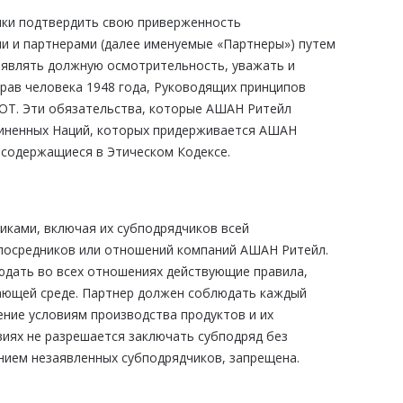
ики подтвердить свою приверженность
и и партнерами (далее именуемые «Партнеры») путем
оявлять должную осмотрительность, уважать и
рав человека 1948 года, Руководящих принципов
ОТ. Эти обязательства, которые АШАН Ритейл
диненных Наций, которых придерживается АШАН
, содержащиеся в Этическом Кодексе.
иками, включая их субподрядчиков всей
 посредников или отношений компаний АШАН Ритейл.
юдать во всех отношениях действующие правила,
жающей среде. Партнер должен соблюдать каждый
ение условиям производства продуктов и их
виях не разрешается заключать субподряд без
анием незаявленных субподрядчиков, запрещена.