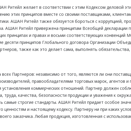
ШАН Ритейл желает в соответствии с этим Кодексом деловой эт
нию этих принципов вместе со своими поставщиками, клиентам
тики. АШАН Ритейл также обязуется бороться с коррупцией, пр
ва. АШАН Ритейл привержена принципам Всеобщей декларации п
их принципах и правах и восьми соответствующих конвенций М
вие десяти принципов Глобального договора Организации Объе
артнеров, также как это делает сама, выполнять обязательства
всех Партнеров: независимо от того, являются ли они поставщ
производителей, правообладателями торговых марок, агентов и
я установления коммерческих отношений. Партнер должен собл
, труда, качества, безопасности продукции и уважения к окру
ть самые строгие стандарты. АШАН Ритейл придает особое знач
 ценностям и настоящему кодексу. Партнеру ни при каких усло
воего заказчика. Любая продукция, изготовленная с использов