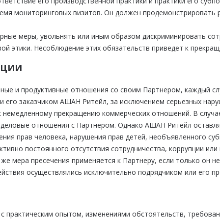
тветствие его производственной практики и практики его субп
время мониторинговых визитов. Он должен продемонстрировать 
арные меры, увольнять или иным образом дискриминировать сот
ой этики. Несоблюдение этих обязательств приведет к прекра
КЦИИ
ные и продуктивные отношения со своим Партнером, каждый сл
 его заказчиком АШАН Ритейл, за исключением серьезных наруш
т к немедленному прекращению коммерческих отношений. В случ
и деловые отношения с Партнером. Однако АШАН Ритейл оставля
ения прав человека, нарушения прав детей, необъявленного су
ективно постоянного отсутствия сотрудничества, коррупции или 
 же мера пресечения применяется к Партнеру, если только он н
ействия осуществлялись исключительно подрядчиком или его пр
 с практическим опытом, изменениями обстоятельств, требова