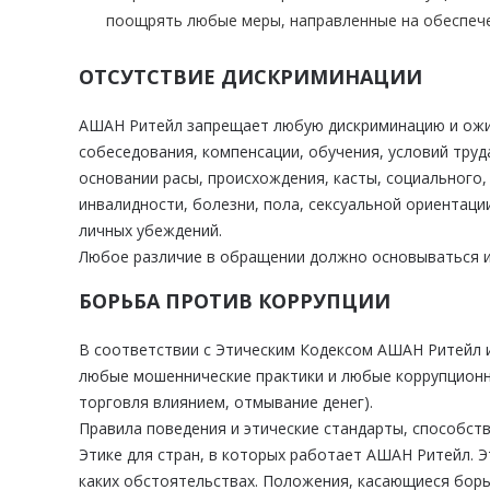
поощрять любые меры, направленные на обеспече
ОТСУТСТВИЕ ДИСКРИМИНАЦИИ
АШАН Ритейл запрещает любую дискриминацию и ожидае
собеседования, компенсации, обучения, условий труд
основании расы, происхождения, касты, социального,
инвалидности, болезни, пола, сексуальной ориентац
личных убеждений.
Любое различие в обращении должно основываться и
БОРЬБА ПРОТИВ КОРРУПЦИИ
В соответствии с Этическим Кодексом АШАН Ритейл и
любые мошеннические практики и любые коррупционны
торговля влиянием, отмывание денег).
Правила поведения и этические стандарты, способст
Этике для стран, в которых работает АШАН Ритейл. Э
каких обстоятельствах. Положения, касающиеся борь