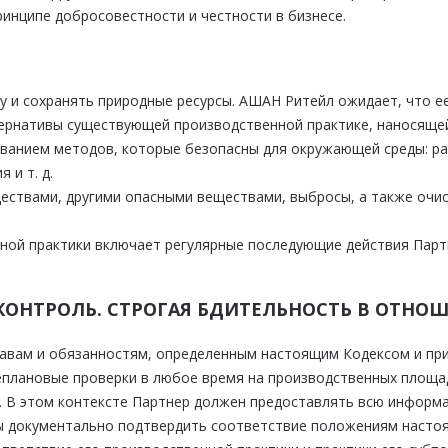
инципе добросовестности и честности в бизнесе.
и сохранять природные ресурсы. АШАН Ритейл ожидает, что ее
тернативы существующей производственной практике, наносяще
ованием методов, которые безопасны для окружающей среды: рац
 и т. д.
ествами, другими опасными веществами, выбросы, а также очи
ной практики включает регулярные последующие действия Пар
 КОНТРОЛЬ. СТРОГАЯ БДИТЕЛЬНОСТЬ В ОТН
равам и обязанностям, определенным настоящим Кодексом и п
плановые проверки в любое время на производственных площад
. В этом контексте Партнер должен предоставлять всю информа
ы документально подтвердить соответствие положениям насто