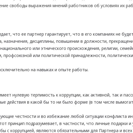
ние свободы выражения мнений работников об условиях их раб
т, что ее партнер гарантирует, что в его компаниях не будет 
а, назначения, дисциплины, повышении в должности, прекращен
 национального или этнического происхождения, религии, семей
ии, профсоюзной или политической принадлежности, политически
сключительно на навыках и опыте работы.
меет нулевую терпимость к коррупции, как активной, так и па
е действия в какой бы то ни было форме (в том числе вымогат
вующие честности и во избежание любой ситуации конфликта ин
тот принцип подразумевает, в частности, что личные подарки и 
бы с коррупцией, являются обязательными для Партнера и всех