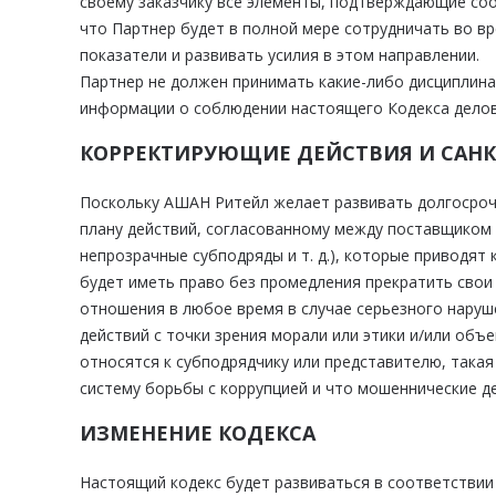
своему заказчику все элементы, подтверждающие соо
что Партнер будет в полной мере сотрудничать во 
показатели и развивать усилия в этом направлении.
Партнер не должен принимать какие-либо дисциплин
информации о соблюдении настоящего Кодекса делов
КОРРЕКТИРУЮЩИЕ ДЕЙСТВИЯ И САН
Поскольку АШАН Ритейл желает развивать долгосроч
плану действий, согласованному между поставщиком и
непрозрачные субподряды и т. д.), которые приводя
будет иметь право без промедления прекратить сво
отношения в любое время в случае серьезного наруш
действий с точки зрения морали или этики и/или объ
относятся к субподрядчику или представителю, такая
систему борьбы с коррупцией и что мошеннические д
ИЗМЕНЕНИЕ КОДЕКСА
Настоящий кодекс будет развиваться в соответствии