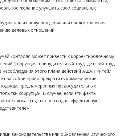
одрядчиков положениям этого кодекса. Ожидается,
реальное желание улучшать свои социальные
рудника для предупреждения или предоставления
щению деловых отношений.
учай контроля может привести к корректировочному
ений (коррупция, принудительный труд, детский труд,
ае несоблюдения этого плана действий АШАН Ритейл
ет за собой право прекратить коммерческие
бподряда, преднамеренных предосудительных
попытки коррупции. В случае, если эти факты
е может доказать, что он создал эффективную
едставителем.
ниями законодательства или обновлением Этического