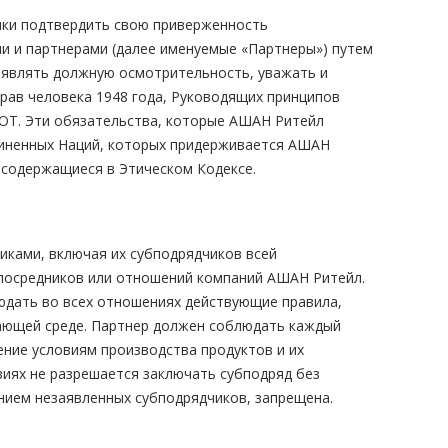
ики подтвердить свою приверженность
и и партнерами (далее именуемые «Партнеры») путем
оявлять должную осмотрительность, уважать и
рав человека 1948 года, Руководящих принципов
ОТ. Эти обязательства, которые АШАН Ритейл
диненных Наций, которых придерживается АШАН
, содержащиеся в Этическом Кодексе.
иками, включая их субподрядчиков всей
 посредников или отношений компаний АШАН Ритейл.
юдать во всех отношениях действующие правила,
жающей среде. Партнер должен соблюдать каждый
ение условиям производства продуктов и их
виях не разрешается заключать субподряд без
анием незаявленных субподрядчиков, запрещена.