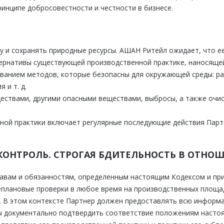
инципе добросовестности и честности в бизнесе.
и сохранять природные ресурсы. АШАН Ритейл ожидает, что ее
тернативы существующей производственной практике, наносяще
ованием методов, которые безопасны для окружающей среды: рац
 и т. д.
ествами, другими опасными веществами, выбросы, а также очи
ной практики включает регулярные последующие действия Пар
 КОНТРОЛЬ. СТРОГАЯ БДИТЕЛЬНОСТЬ В ОТН
равам и обязанностям, определенным настоящим Кодексом и п
плановые проверки в любое время на производственных площад
. В этом контексте Партнер должен предоставлять всю информа
ы документально подтвердить соответствие положениям насто