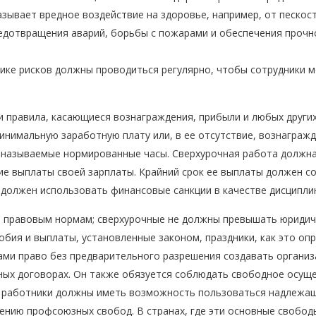
зывает вредное воздействие на здоровье, например, от пескос
едотвращения аварий, борьбы с пожарами и обеспечения прочно
ике рисков должны проводиться регулярно, чтобы сотрудники 
 правила, касающиеся вознаграждения, прибыли и любых други
инимальную заработную плату или, в ее отсутствие, вознагражд
 называемые нормированные часы. Сверхурочная работа должна 
е выплаты своей зарплаты. Крайний срок ее выплаты должен со
должен использовать финансовые санкции в качестве дисципли
правовым нормам; сверхурочные не должны превышать юридиче
бия и выплаты, установленные законом, праздники, как это о
ами право без предварительного разрешения создавать организ
вных договорах. Он также обязуется соблюдать свободное осущ
, работники должны иметь возможность пользоваться надлежащ
нию профсоюзных свобод. В странах, где эти основные свобод