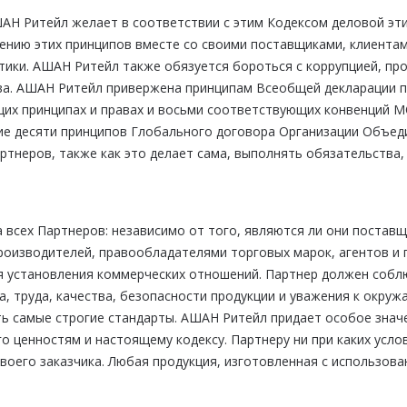
ШАН Ритейл желает в соответствии с этим Кодексом деловой эт
нию этих принципов вместе со своими поставщиками, клиентам
тики. АШАН Ритейл также обязуется бороться с коррупцией, пр
ва. АШАН Ритейл привержена принципам Всеобщей декларации п
их принципах и правах и восьми соответствующих конвенций М
вие десяти принципов Глобального договора Организации Объе
артнеров, также как это делает сама, выполнять обязательства
всех Партнеров: независимо от того, являются ли они поставщ
производителей, правообладателями торговых марок, агентов и
я установления коммерческих отношений. Партнер должен собл
, труда, качества, безопасности продукции и уважения к окру
ть самые строгие стандарты. АШАН Ритейл придает особое знач
 ценностям и настоящему кодексу. Партнеру ни при каких усло
воего заказчика. Любая продукция, изготовленная с использов