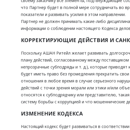
своему заказчику все элементы, подтверждающие соо
что Партнер будет в полной мере сотрудничать во 
показатели и развивать усилия в этом направлении.
Партнер не должен принимать какие-либо дисциплин
информации о соблюдении настоящего Кодекса делов
КОРРЕКТИРУЮЩИЕ ДЕЙСТВИЯ И САН
Поскольку АШАН Ритейл желает развивать долгосроч
плану действий, согласованному между поставщиком и
непрозрачные субподряды и т. д.), которые приводя
будет иметь право без промедления прекратить сво
отношения в любое время в случае серьезного наруш
действий с точки зрения морали или этики и/или объ
относятся к субподрядчику или представителю, такая
систему борьбы с коррупцией и что мошеннические д
ИЗМЕНЕНИЕ КОДЕКСА
Настоящий кодекс будет развиваться в соответствии