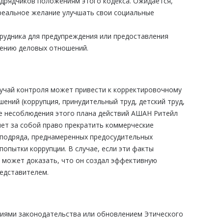
одрядчиков положениям этого кодекса. Ожидается,
реальное желание улучшать свои социальные
рудника для предупреждения или предоставления
щению деловых отношений.
учай контроля может привести к корректировочному
ений (коррупция, принудительный труд, детский труд,
ае несоблюдения этого плана действий АШАН Ритейл
ет за собой право прекратить коммерческие
бподряда, преднамеренных предосудительных
попытки коррупции. В случае, если эти факты
е может доказать, что он создал эффективную
едставителем.
ниями законодательства или обновлением Этического