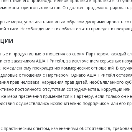
тветствие его производственной практики и практики его субп
время мониторинговых визитов. Он должен продемонстрировать 
арные меры, увольнять или иным образом дискриминировать сот
ой этики. Несоблюдение этих обязательств приведет к прекра
КЦИИ
ные и продуктивные отношения со своим Партнером, каждый сл
 его заказчиком АШАН Ритейл, за исключением серьезных наруш
т к немедленному прекращению коммерческих отношений. В случ
и деловые отношения с Партнером. Однако АШАН Ритейл оставля
ения прав человека, нарушения прав детей, необъявленного су
ективно постоянного отсутствия сотрудничества, коррупции или 
 же мера пресечения применяется к Партнеру, если только он н
ействия осуществлялись исключительно подрядчиком или его пр
 с практическим опытом, изменениями обстоятельств, требова