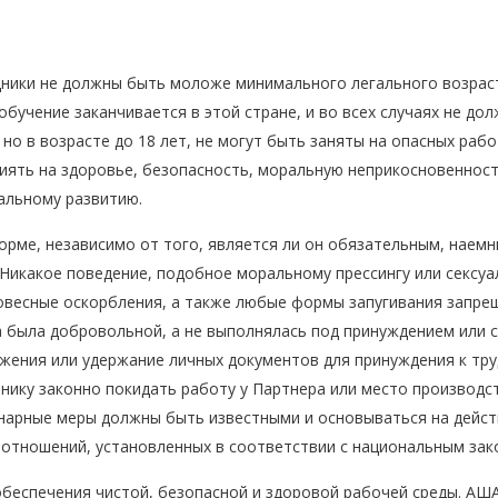
дники не должны быть моложе минимального легального возраст
обучение заканчивается в этой стране, и во всех случаях не д
о в возрасте до 18 лет, не могут быть заняты на опасных рабо
иять на здоровье, безопасность, моральную неприкосновенност
альному развитию.
форме, независимо от того, является ли он обязательным, нае
Никакое поведение, подобное моральному прессингу или сексу
ловесные оскорбления, а также любые формы запугивания запре
была добровольной, а не выполнялась под принуждением или с 
жения или удержание личных документов для принуждения к тру
нику законно покидать работу у Партнера или место производст
нарные меры должны быть известными и основываться на дейс
 отношений, установленных в соответствии с национальным зак
беспечения чистой, безопасной и здоровой рабочей среды. АША