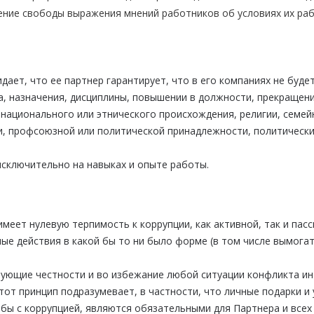
ние свободы выражения мнений работников об условиях их раб
т, что ее партнер гарантирует, что в его компаниях не будет 
а, назначения, дисциплины, повышении в должности, прекращен
 национального или этнического происхождения, религии, семей
ии, профсоюзной или политической принадлежности, политически
сключительно на навыках и опыте работы.
меет нулевую терпимость к коррупции, как активной, так и па
е действия в какой бы то ни было форме (в том числе вымогат
вующие честности и во избежание любой ситуации конфликта ин
тот принцип подразумевает, в частности, что личные подарки и 
бы с коррупцией, являются обязательными для Партнера и всех