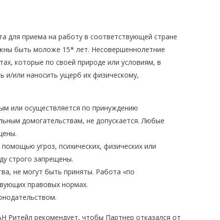
а для приема на работу в соответствующей стране
олжны быть моложе 15
*
лет. Несовершеннолетние
тах, которые по своей природе или условиям, в
ь и/или наносить ущерб их физическому,
мным или осуществляется по принуждению
альным домогательствам, не допускается. Любые
щены.
помощью угроз, психических, физических или
ду строго запрещены.
ва, не могут быть приняты. Работа «по
твующих правовых нормах.
онодательством.
Н Ритейл рекомендует, чтобы Партнер отказался от