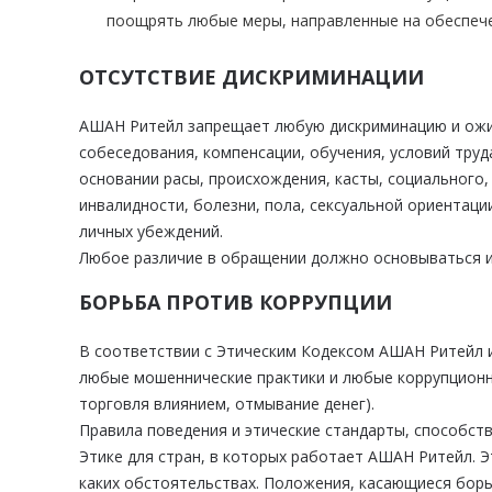
поощрять любые меры, направленные на обеспече
ОТСУТСТВИЕ ДИСКРИМИНАЦИИ
АШАН Ритейл запрещает любую дискриминацию и ожидае
собеседования, компенсации, обучения, условий труд
основании расы, происхождения, касты, социального,
инвалидности, болезни, пола, сексуальной ориентац
личных убеждений.
Любое различие в обращении должно основываться и
БОРЬБА ПРОТИВ КОРРУПЦИИ
В соответствии с Этическим Кодексом АШАН Ритейл и
любые мошеннические практики и любые коррупционны
торговля влиянием, отмывание денег).
Правила поведения и этические стандарты, способст
Этике для стран, в которых работает АШАН Ритейл. Э
каких обстоятельствах. Положения, касающиеся борь