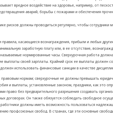
зывает вредное воздействие на здоровье, например, от пескос
едотвращения аварий, борьбы с пожарами и обеспечения прочно
ике рисков должны проводиться регулярно, чтобы сотрудники 
 правила, касающиеся вознаграждения, прибыли и любых други
инимальную заработную плату или, в ее отсутствие, вознагражд
 называемые нормированные часы. Сверхурочная работа должна 
е выплаты своей зарплаты. Крайний срок ее выплаты должен со
должен использовать финансовые санкции в качестве дисципли
правовым нормам; сверхурочные не должны превышать юридиче
бия и выплаты, установленные законом, праздники, как это о
ами право без предварительного разрешения создавать организ
вных договорах. Он также обязуется соблюдать свободное осущ
, работники должны иметь возможность пользоваться надлежащ
нию профсоюзных свобод. В странах, где эти основные свобод