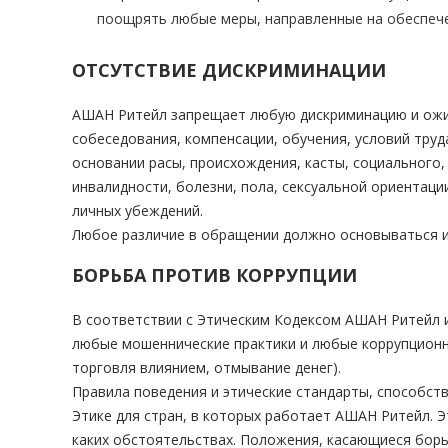
поощрять любые меры, направленные на обеспече
ОТСУТСТВИЕ ДИСКРИМИНАЦИИ
АШАН Ритейл запрещает любую дискриминацию и ожидае
собеседования, компенсации, обучения, условий труд
основании расы, происхождения, касты, социального,
инвалидности, болезни, пола, сексуальной ориентац
личных убеждений.
Любое различие в обращении должно основываться и
БОРЬБА ПРОТИВ КОРРУПЦИИ
В соответствии с Этическим Кодексом АШАН Ритейл и
любые мошеннические практики и любые коррупционны
торговля влиянием, отмывание денег).
Правила поведения и этические стандарты, способст
Этике для стран, в которых работает АШАН Ритейл. Э
каких обстоятельствах. Положения, касающиеся борь