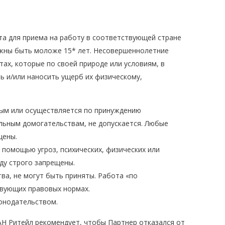
а для приема на работу в соответствующей стране
олжны быть моложе 15
*
лет. Несовершеннолетние
тах, которые по своей природе или условиям, в
ь и/или наносить ущерб их физическому,
мным или осуществляется по принуждению
альным домогательствам, не допускается. Любые
щены.
помощью угроз, психических, физических или
ду строго запрещены.
ва, не могут быть приняты. Работа «по
твующих правовых нормах.
онодательством.
Н Ритейл рекомендует, чтобы Партнер отказался от