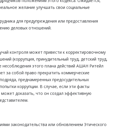
одрядчиков положениям этого кодекса. Ожидается,
реальное желание улучшать свои социальные
рудника для предупреждения или предоставления
щению деловых отношений.
учай контроля может привести к корректировочному
ений (коррупция, принудительный труд, детский труд,
ае несоблюдения этого плана действий АШАН Ритейл
ет за собой право прекратить коммерческие
бподряда, преднамеренных предосудительных
попытки коррупции. В случае, если эти факты
е может доказать, что он создал эффективную
едставителем.
ниями законодательства или обновлением Этического