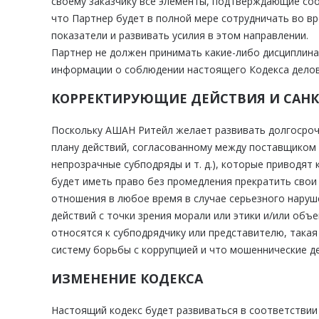
своему заказчику все элементы, подтверждающие соо
что Партнер будет в полной мере сотрудничать во 
показатели и развивать усилия в этом направлении.
Партнер не должен принимать какие-либо дисциплин
информации о соблюдении настоящего Кодекса делов
КОРРЕКТИРУЮЩИЕ ДЕЙСТВИЯ И САН
Поскольку АШАН Ритейл желает развивать долгосроч
плану действий, согласованному между поставщиком и
непрозрачные субподряды и т. д.), которые приводя
будет иметь право без промедления прекратить сво
отношения в любое время в случае серьезного наруш
действий с точки зрения морали или этики и/или объ
относятся к субподрядчику или представителю, такая
систему борьбы с коррупцией и что мошеннические д
ИЗМЕНЕНИЕ КОДЕКСА
Настоящий кодекс будет развиваться в соответствии