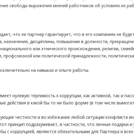
ние свободы выражения мнений работников об условиях их раб
т, что ее партнер гарантирует, что в его компаниях не будет 
а, назначения, дисциплины, повышении в должности, прекращен
 национального или этнического происхождения, религии, семей
ии, профсоюзной или политической принадлежности, политически
сключительно на навыках и опыте работы.
меет нулевую терпимость к коррупции, как активной, так и па
е действия в какой бы то ни было форме (в том числе вымогат
вующие честности и во избежание любой ситуации конфликта ин
тот принцип подразумевает, в частности, что личные подарки и 
бы с коррупцией, являются обязательными для Партнера и всех