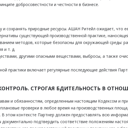
инципе добросовестности и честности в бизнесе.
и сохранять природные ресурсы. АШАН Ритейл ожидает, что ее
тернативы существующей производственной практике, наносяще
ованием методов, которые безопасны для окружающей среды: рац
 и т. д.
ествами, другими опасными веществами, выбросы, а также очи
ной практики включает регулярные последующие действия Пар
 КОНТРОЛЬ. СТРОГАЯ БДИТЕЛЬНОСТЬ В ОТН
равам и обязанностям, определенным настоящим Кодексом и п
плановые проверки в любое время на производственных площад
. В этом контексте Партнер должен предоставлять всю информа
ы документально подтвердить соответствие положениям насто