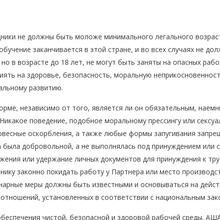
дники не должны быть моложе минимального легального возраст
обучение заканчивается в этой стране, и во всех случаях не д
о в возрасте до 18 лет, не могут быть заняты на опасных рабо
иять на здоровье, безопасность, моральную неприкосновенност
альному развитию.
форме, независимо от того, является ли он обязательным, нае
Никакое поведение, подобное моральному прессингу или сексу
ловесные оскорбления, а также любые формы запугивания запре
была добровольной, а не выполнялась под принуждением или с 
жения или удержание личных документов для принуждения к тру
нику законно покидать работу у Партнера или место производст
нарные меры должны быть известными и основываться на дейс
 отношений, установленных в соответствии с национальным зак
беспечения чистой, безопасной и здоровой рабочей среды. АША