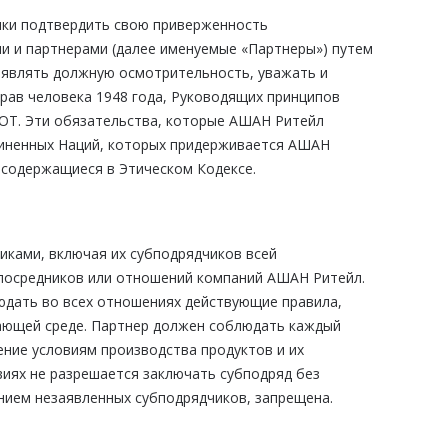
ики подтвердить свою приверженность
и и партнерами (далее именуемые «Партнеры») путем
оявлять должную осмотрительность, уважать и
рав человека 1948 года, Руководящих принципов
ОТ. Эти обязательства, которые АШАН Ритейл
диненных Наций, которых придерживается АШАН
, содержащиеся в Этическом Кодексе.
иками, включая их субподрядчиков всей
 посредников или отношений компаний АШАН Ритейл.
юдать во всех отношениях действующие правила,
жающей среде. Партнер должен соблюдать каждый
ение условиям производства продуктов и их
виях не разрешается заключать субподряд без
анием незаявленных субподрядчиков, запрещена.