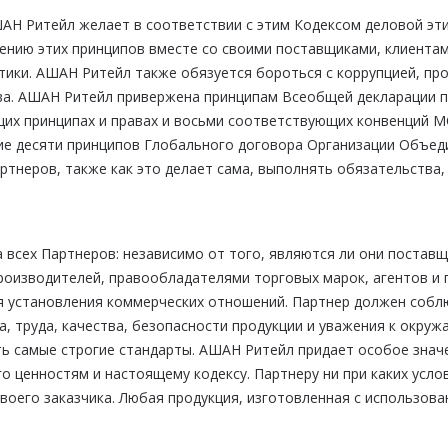
ШАН Ритейл желает в соответствии с этим Кодексом деловой эт
нию этих принципов вместе со своими поставщиками, клиентам
тики. АШАН Ритейл также обязуется бороться с коррупцией, пр
ва. АШАН Ритейл привержена принципам Всеобщей декларации п
их принципах и правах и восьми соответствующих конвенций М
вие десяти принципов Глобального договора Организации Объе
артнеров, также как это делает сама, выполнять обязательства
всех Партнеров: независимо от того, являются ли они поставщ
производителей, правообладателями торговых марок, агентов и
я установления коммерческих отношений. Партнер должен собл
, труда, качества, безопасности продукции и уважения к окру
ть самые строгие стандарты. АШАН Ритейл придает особое знач
 ценностям и настоящему кодексу. Партнеру ни при каких усло
воего заказчика. Любая продукция, изготовленная с использов