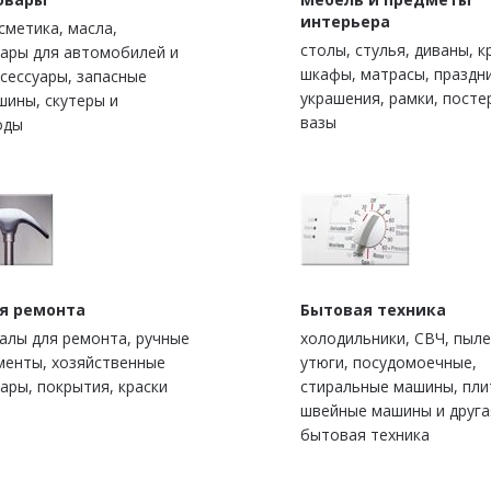
интерьера
сметика, масла,
столы, стулья, диваны, к
уары для автомобилей и
шкафы, матрасы, праздн
сессуары, запасные
украшения, рамки, посте
шины, скутеры и
вазы
оды
ля ремонта
Бытовая техника
алы для ремонта, ручные
холодильники, СВЧ, пыле
менты, хозяйственные
утюги, посудомоечные,
ары, покрытия, краски
стиральные машины, пли
швейные машины и друга
бытовая техника