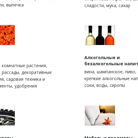
ти, выпечка
сладости, мука, сахар
Алкогольные и
безалкогольные напи
, комнатные растения,
вина, шампанское, пиво,
, рассады, декоративные
крепкие алкогольные нап
ия, садовая техника и
соки, воды, сиропы
менты, удобрения
овары
Мебель и предметы