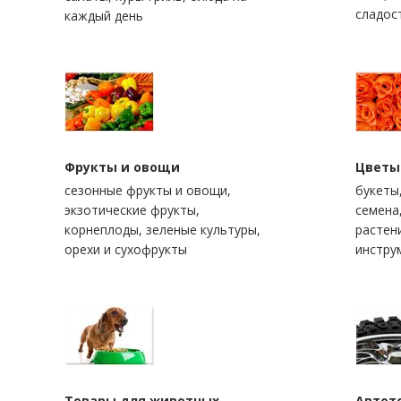
сладос
каждый день
Фрукты и овощи
Цветы
сезонные фрукты и овощи,
букеты
экзотические фрукты,
семена
корнеплоды, зеленые культуры,
растен
орехи и сухофрукты
инстру
Товары для животных
Автот