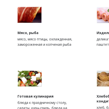
Мясо, рыба
Издел
мясо, мясо птицы, охлажденная,
деликат
замороженная и копченая рыба
паштет
Готовая кулинария
Хлебо
конди
блюда к праздничному столу,
xлеб, 
салаты, куры-гриль, блюда на