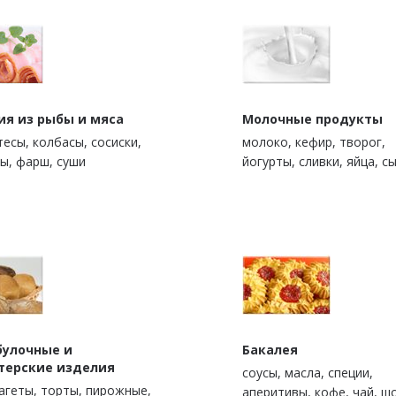
ия из рыбы и мяса
Молочные продукты
есы, колбасы, сосиски,
молоко, кефир, творог,
ы, фарш, суши
йогурты, сливки, яйца, с
булочные и
Бакалея
терские изделия
cоусы, масла, специи,
багеты, торты, пирожные,
аперитивы, кофе, чай, ш