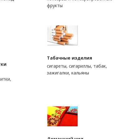
фрукты
Табачные изделия
тки
сигареты, сигариллы, табак,
зажигалки, кальяны
итки,
Домашний уют