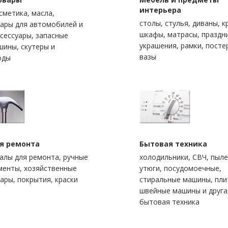
интерьера
сметика, масла,
столы, стулья, диваны, к
уары для автомобилей и
шкафы, матрасы, праздн
сессуары, запасные
украшения, рамки, посте
шины, скутеры и
вазы
оды
ля ремонта
Бытовая техника
алы для ремонта, ручные
холодильники, СВЧ, пыле
менты, хозяйственные
утюги, посудомоечные,
ары, покрытия, краски
стиральные машины, пли
швейные машины и друга
бытовая техника