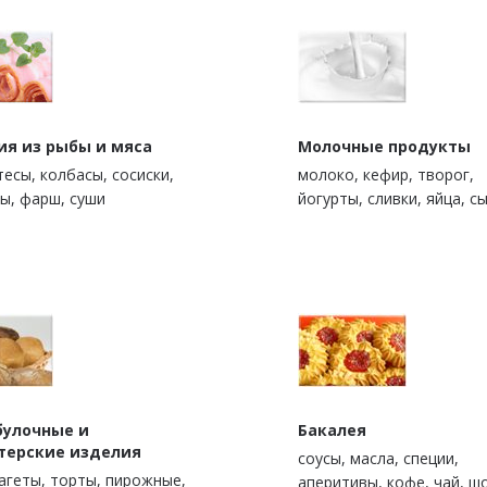
ия из рыбы и мяса
Молочные продукты
есы, колбасы, сосиски,
молоко, кефир, творог,
ы, фарш, суши
йогурты, сливки, яйца, с
булочные и
Бакалея
терские изделия
cоусы, масла, специи,
багеты, торты, пирожные,
аперитивы, кофе, чай, ш