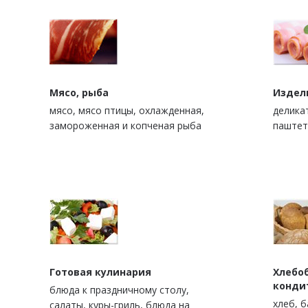
Мясо, рыба
Издел
мясо, мясо птицы, охлажденная,
деликат
замороженная и копченая рыба
паштет
Готовая кулинария
Хлебо
конди
блюда к праздничному столу,
xлеб, 
салаты, куры-гриль, блюда на