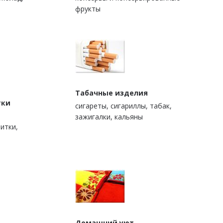
фрукты
Табачные изделия
тки
сигареты, сигариллы, табак,
зажигалки, кальяны
итки,
Домашний уют