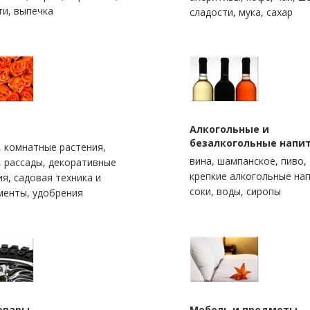
ти, выпечка
сладости, мука, сахар
Алкогольные и
безалкогольные напи
, комнатные растения,
вина, шампанское, пиво,
, рассады, декоративные
крепкие алкогольные нап
ия, садовая техника и
соки, воды, сиропы
менты, удобрения
овары
Мебель и предметы