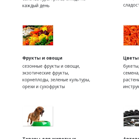
сладос
каждый день
Фрукты и овощи
Цветы
сезонные фрукты и овощи,
букеты
экзотические фрукты,
семена
корнеплоды, зеленые культуры,
растен
орехи и сухофрукты
инстру
Товары для животных
Автот