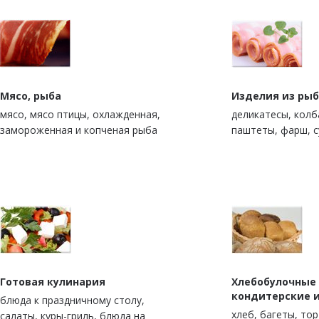
Мясо, рыба
Изделия из рыб
мясо, мясо птицы, охлажденная,
деликатесы, колб
замороженная и копченая рыба
паштеты, фарш, 
Готовая кулинария
Хлебобулочные
кондитерские 
блюда к праздничному столу,
xлеб, багеты, то
салаты, куры-гриль, блюда на