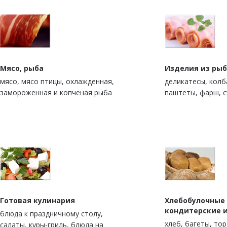
Мясо, рыба
Изделия из рыб
мясо, мясо птицы, охлажденная,
деликатесы, колб
замороженная и копченая рыба
паштеты, фарш, 
Готовая кулинария
Хлебобулочные
кондитерские 
блюда к праздничному столу,
xлеб, багеты, то
салаты, куры-гриль, блюда на