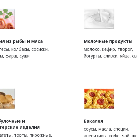
ия из рыбы и мяса
Молочные продукты
есы, колбасы, сосиски,
молоко, кефир, творог,
ы, фарш, суши
йогурты, сливки, яйца, с
булочные и
Бакалея
терские изделия
cоусы, масла, специи,
багеты, торты, пирожные,
аперитивы, кофе, чай, ш