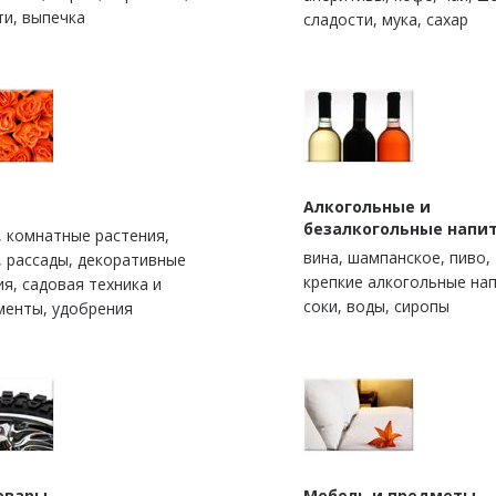
ти, выпечка
сладости, мука, сахар
Алкогольные и
безалкогольные напи
, комнатные растения,
вина, шампанское, пиво,
, рассады, декоративные
крепкие алкогольные нап
ия, садовая техника и
соки, воды, сиропы
менты, удобрения
овары
Мебель и предметы