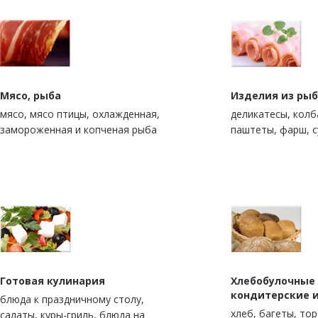
Мясо, рыба
Изделия из рыб
мясо, мясо птицы, охлажденная,
деликатесы, колб
замороженная и копченая рыба
паштеты, фарш, 
Готовая кулинария
Хлебобулочные
кондитерские 
блюда к праздничному столу,
xлеб, багеты, то
салаты, куры-гриль, блюда на