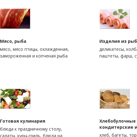
Мясо, рыба
Изделия из рыб
мясо, мясо птицы, охлажденная,
деликатесы, колб
замороженная и копченая рыба
паштеты, фарш, 
Готовая кулинария
Хлебобулочные
кондитерские 
блюда к праздничному столу,
xлеб, багеты, то
салаты, куры-гриль, блюда на