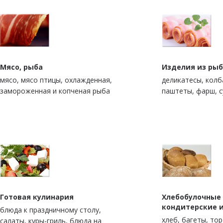
Мясо, рыба
Изделия из рыб
мясо, мясо птицы, охлажденная,
деликатесы, колб
замороженная и копченая рыба
паштеты, фарш, 
Готовая кулинария
Хлебобулочные
кондитерские 
блюда к праздничному столу,
xлеб, багеты, то
салаты, куры-гриль, блюда на