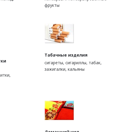
фрукты
Табачные изделия
тки
сигареты, сигариллы, табак,
зажигалки, кальяны
итки,
Домашний уют