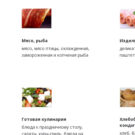
Мясо, рыба
Издел
мясо, мясо птицы, охлажденная,
деликат
замороженная и копченая рыба
паштет
Готовая кулинария
Хлебо
конди
блюда к праздничному столу,
xлеб, 
салаты, куры-гриль, блюда на