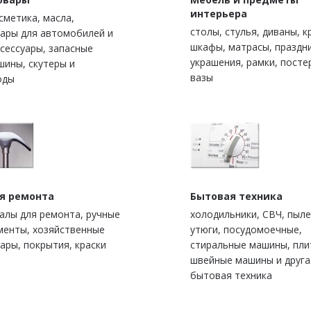
интерьера
сметика, масла,
столы, стулья, диваны, к
уары для автомобилей и
шкафы, матрасы, праздн
сессуары, запасные
украшения, рамки, посте
шины, скутеры и
вазы
оды
ля ремонта
Бытовая техника
алы для ремонта, ручные
холодильники, СВЧ, пыле
менты, хозяйственные
утюги, посудомоечные,
ары, покрытия, краски
стиральные машины, пли
швейные машины и друга
бытовая техника