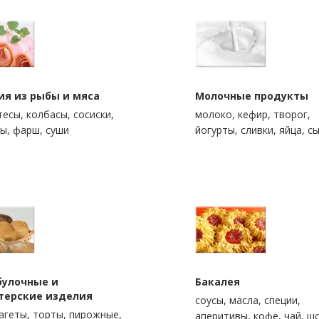
ия из рыбы и мяса
Молочные продукты
есы, колбасы, сосиски,
молоко, кефир, творог,
ы, фарш, суши
йогурты, сливки, яйца, с
булочные и
Бакалея
терские изделия
cоусы, масла, специи,
багеты, торты, пирожные,
аперитивы, кофе, чай, ш