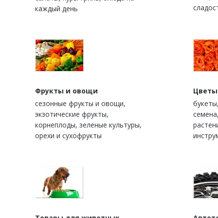
сладос
каждый день
Фрукты и овощи
Цветы
сезонные фрукты и овощи,
букеты
экзотические фрукты,
семена
корнеплоды, зеленые культуры,
растен
орехи и сухофрукты
инстру
Товары для животных
Автот