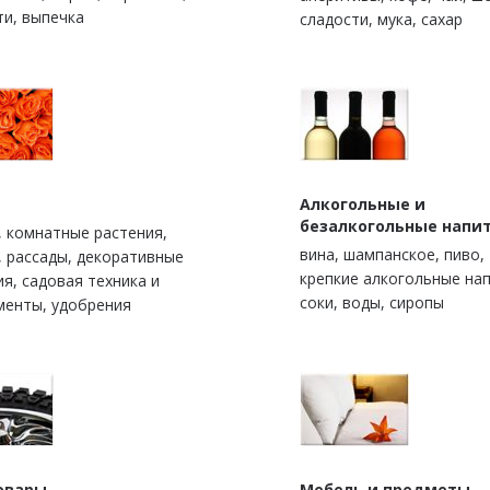
ти, выпечка
сладости, мука, сахар
Алкогольные и
безалкогольные напи
, комнатные растения,
вина, шампанское, пиво,
, рассады, декоративные
крепкие алкогольные нап
ия, садовая техника и
соки, воды, сиропы
менты, удобрения
овары
Мебель и предметы