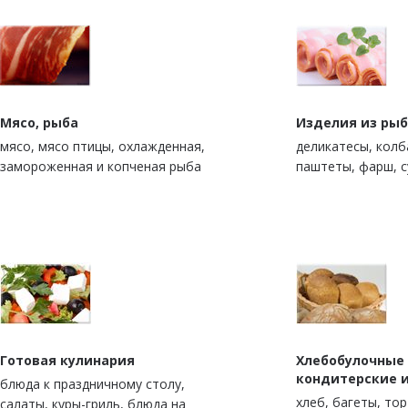
Мясо, рыба
Изделия из рыб
мясо, мясо птицы, охлажденная,
деликатесы, колб
замороженная и копченая рыба
паштеты, фарш, 
Готовая кулинария
Хлебобулочные
кондитерские 
блюда к праздничному столу,
xлеб, багеты, то
салаты, куры-гриль, блюда на