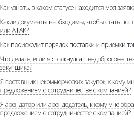
Как узнать, в каком статусе находится моя заявк
«Потенциальным постав
Какие документы необходимы, чтобы стать по
или АТАК?
Как происходит порядок поставки и приемки то
«Потенциальным поставщикам»
Что делать, если я столкнулся с недобросовес
«Р
доставке»
закупщика?
Я поставщик некоммерческих закупок, к кому мн
предложением о сотрудничестве с компанией?
«Стоп коррупция»
Я арендатор или арендодатель, к кому мне обра
Потенциальным партнерам
предложением о сотрудничестве с компанией?
auchan.ru