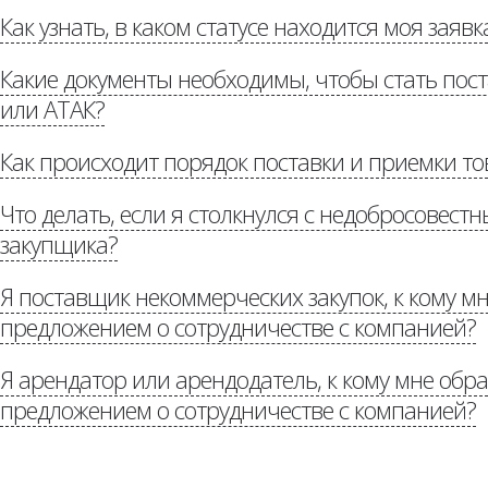
Как узнать, в каком статусе находится моя заявк
«Потенциальным постав
Какие документы необходимы, чтобы стать по
или АТАК?
Как происходит порядок поставки и приемки то
«Потенциальным поставщикам»
Что делать, если я столкнулся с недобросовес
«Р
доставке»
закупщика?
Я поставщик некоммерческих закупок, к кому мн
предложением о сотрудничестве с компанией?
«Стоп коррупция»
Я арендатор или арендодатель, к кому мне обра
Потенциальным партнерам
предложением о сотрудничестве с компанией?
auchan.ru