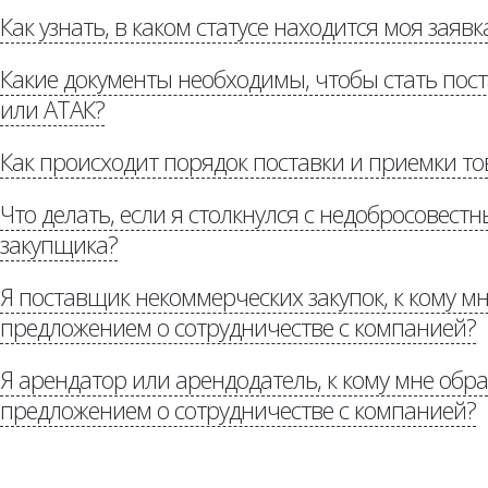
Как узнать, в каком статусе находится моя заявк
«Потенциальным постав
Какие документы необходимы, чтобы стать по
или АТАК?
Как происходит порядок поставки и приемки то
«Потенциальным поставщикам»
Что делать, если я столкнулся с недобросовес
«Р
доставке»
закупщика?
Я поставщик некоммерческих закупок, к кому мн
предложением о сотрудничестве с компанией?
«Стоп коррупция»
Я арендатор или арендодатель, к кому мне обра
Потенциальным партнерам
предложением о сотрудничестве с компанией?
auchan.ru