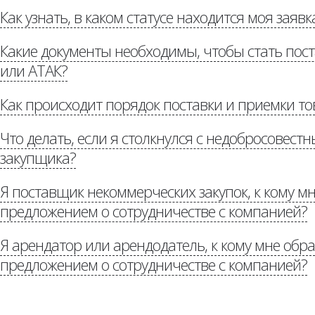
Как узнать, в каком статусе находится моя заявк
«Потенциальным постав
Какие документы необходимы, чтобы стать по
или АТАК?
Как происходит порядок поставки и приемки то
«Потенциальным поставщикам»
Что делать, если я столкнулся с недобросовес
«Р
доставке»
закупщика?
Я поставщик некоммерческих закупок, к кому мн
предложением о сотрудничестве с компанией?
«Стоп коррупция»
Я арендатор или арендодатель, к кому мне обра
Потенциальным партнерам
предложением о сотрудничестве с компанией?
auchan.ru