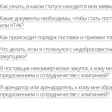
Как узнать, в каком статусе находится моя заявк
«Потенциальным постав
Какие документы необходимы, чтобы стать по
или АТАК?
Как происходит порядок поставки и приемки то
«Потенциальным поставщикам»
Что делать, если я столкнулся с недобросовес
«Р
доставке»
закупщика?
Я поставщик некоммерческих закупок, к кому мн
предложением о сотрудничестве с компанией?
«Стоп коррупция»
Я арендатор или арендодатель, к кому мне обра
Потенциальным партнерам
предложением о сотрудничестве с компанией?
auchan.ru