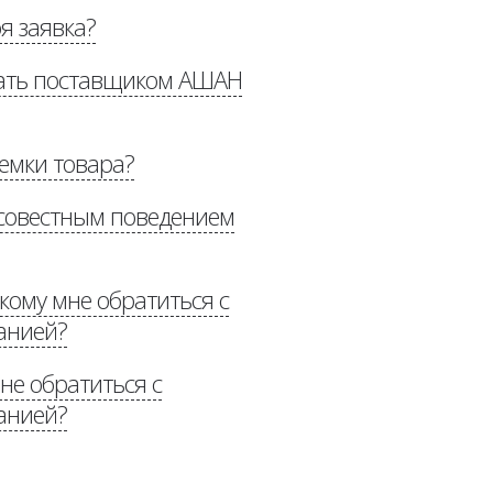
оя заявка?
ым поставщикам»
тать поставщиком АШАН
иемки товара?
»
росовестным поведением
«Рекомендации по
 кому мне обратиться с
анией?
не обратиться с
анией?
n.ru