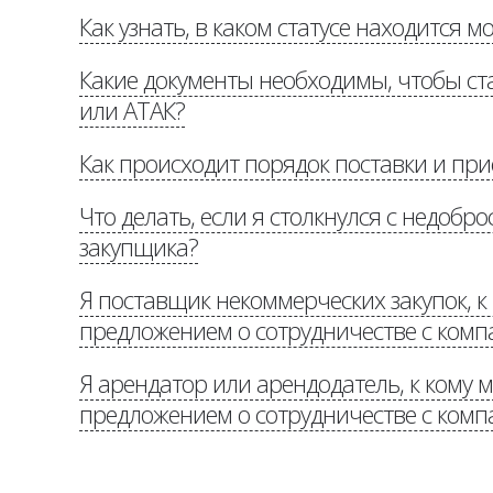
Как узнать, в каком статусе находится м
«Потенциальн
Какие документы необходимы, чтобы с
или АТАК?
Как происходит порядок поставки и пр
«Потенциальным поставщикам
Что делать, если я столкнулся с недоб
доставке»
закупщика?
Я поставщик некоммерческих закупок, к
предложением о сотрудничестве с комп
«Стоп коррупция»
Я арендатор или арендодатель, к кому м
Потенциальным партнерам
предложением о сотрудничестве с комп
aucha