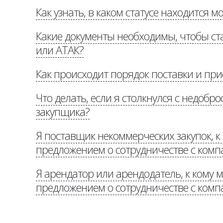
Как узнать, в каком статусе находится м
«Потенциальн
Какие документы необходимы, чтобы с
или АТАК?
Как происходит порядок поставки и пр
«Потенциальным поставщикам
Что делать, если я столкнулся с недоб
доставке»
закупщика?
Я поставщик некоммерческих закупок, к
предложением о сотрудничестве с комп
«Стоп коррупция»
Я арендатор или арендодатель, к кому м
Потенциальным партнерам
предложением о сотрудничестве с комп
aucha