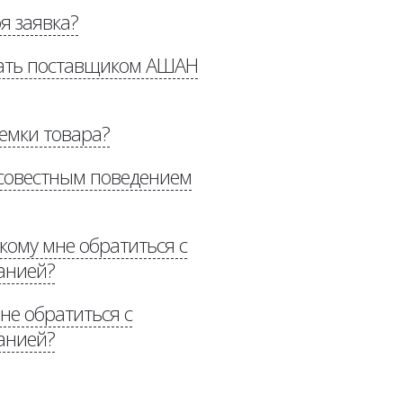
оя заявка?
ым поставщикам»
тать поставщиком АШАН
иемки товара?
»
росовестным поведением
«Рекомендации по
 кому мне обратиться с
анией?
не обратиться с
анией?
n.ru