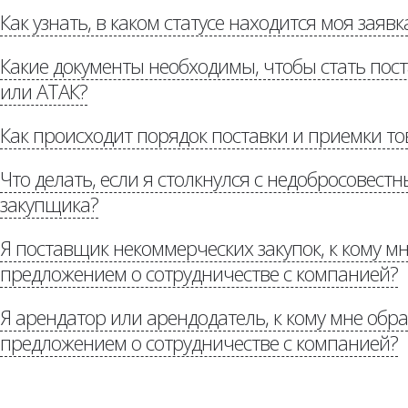
Как узнать, в каком статусе находится моя заявк
«Потенциальным постав
Какие документы необходимы, чтобы стать по
или АТАК?
Как происходит порядок поставки и приемки то
«Потенциальным поставщикам»
Что делать, если я столкнулся с недобросовес
«Р
доставке»
закупщика?
Я поставщик некоммерческих закупок, к кому мн
предложением о сотрудничестве с компанией?
«Стоп коррупция»
Я арендатор или арендодатель, к кому мне обра
Потенциальным партнерам
предложением о сотрудничестве с компанией?
auchan.ru