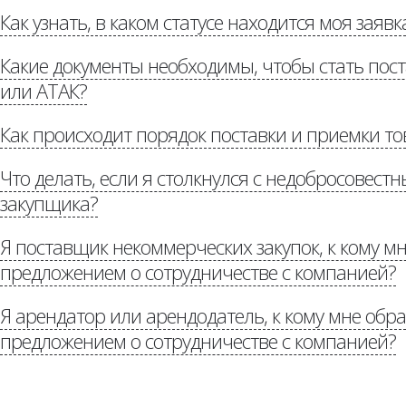
Как узнать, в каком статусе находится моя заявк
«Потенциальным постав
Какие документы необходимы, чтобы стать по
или АТАК?
Как происходит порядок поставки и приемки то
«Потенциальным поставщикам»
Что делать, если я столкнулся с недобросовес
«Р
доставке»
закупщика?
Я поставщик некоммерческих закупок, к кому мн
предложением о сотрудничестве с компанией?
«Стоп коррупция»
Я арендатор или арендодатель, к кому мне обра
Потенциальным партнерам
предложением о сотрудничестве с компанией?
auchan.ru