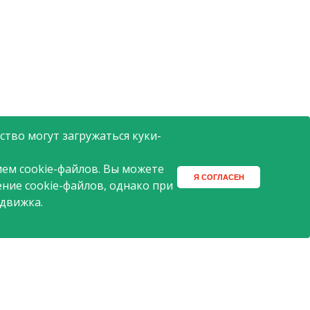
тво могут загружаться куки-
ем cookie-файлов. Вы можете
Я СОГЛАСЕН
ение cookie-файлов, однако при
 движка.
2015 © АШАН
Поиск
Разработка сайта -
ITECH.group