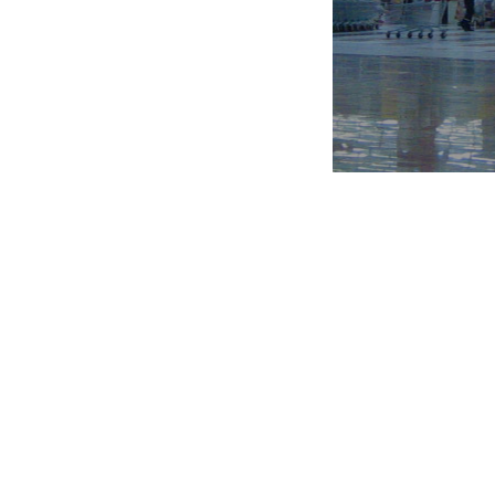
доверии, партнерстве и развитии. 
лежит в основе взаимоотношений 
компании, между руководством
сотрудниками, в том числе в при
стратегических решений. Приорите
АШАН в политике управления перс
является внутренний рост и разв
сотрудников: развитие внутри ком
вместе с компанией. Под партнер
компания понимает разделение знани
полномочий и ответственности, а та
финансовых результатов компан