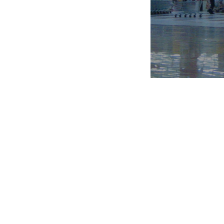
доверии, партнерстве и развитии. 
лежит в основе взаимоотношений 
компании, между руководством
сотрудниками, в том числе в при
стратегических решений. Приорите
АШАН в политике управления перс
является внутренний рост и разв
сотрудников: развитие внутри ком
вместе с компанией. Под партнер
компания понимает разделение знани
полномочий и ответственности, а та
финансовых результатов компан