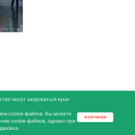
ин АТАК открылся в Москве в
2005 году.
тво могут загружаться куки-
ем cookie-файлов. Вы можете
Я СОГЛАСЕН
ение cookie-файлов, однако при
 движка.