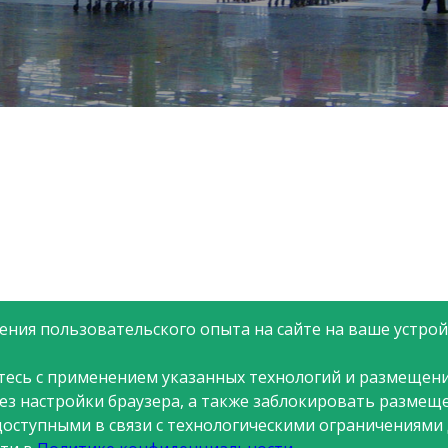
одством и
Первый магаз
е в принятии
иоритетом для
я персоналом
 и развитие
ри компании и
партнерством
 знаний, опыта,
, а также общих
 компании.
ния пользовательского опыта на сайте на ваше устройс
тесь с применением указанных технологий и размещени
рез настройки браузера, а также заблокировать размещ
доступными в связи с технологическими ограничениями