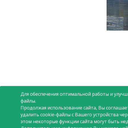
компании, между руков
сотрудниками, в том числ
стратегических решений. Пр
АШАН в политике управлени
является внутренний рост
сотрудников: развитие внут
вместе с компанией. Под 
компания понимает разделение
полномочий и ответственности
финансовых результатов
Для обеспечения оптимальной работы и улучше
файлы.
Продолжая использование сайта, Вы соглашае
удалить cookie-файлы с Вашего устройства че
этом некоторые функции сайта могут быть не