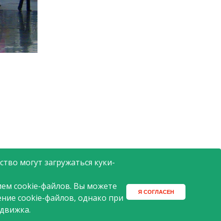
ин АТАК открылся в Москве в
2005 году.
тво могут загружаться куки-
ем cookie-файлов. Вы можете
Я СОГЛАСЕН
ение cookie-файлов, однако при
 движка.