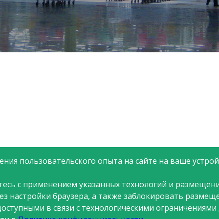
одством и
Первый магаз
е в принятии
иоритетом для
я персоналом
 и развитие
ри компании и
партнерством
 знаний, опыта,
, а также общих
 компании.
ния пользовательского опыта на сайте на ваше устройс
тесь с применением указанных технологий и размещени
рез настройки браузера, а также заблокировать размещ
доступными в связи с технологическими ограничениями