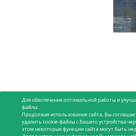
компании, между руков
сотрудниками, в том числ
стратегических решений. Пр
АШАН в политике управлени
является внутренний рост
сотрудников: развитие внут
вместе с компанией. Под 
компания понимает разделение
полномочий и ответственности
финансовых результатов
Для обеспечения оптимальной работы и улучше
файлы.
Продолжая использование сайта, Вы соглашае
удалить cookie-файлы с Вашего устройства че
этом некоторые функции сайта могут быть не