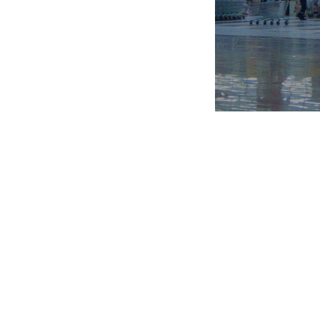
доверии, партнерстве и развитии. 
лежит в основе взаимоотношений 
компании, между руководством
сотрудниками, в том числе в при
стратегических решений. Приорите
АШАН в политике управления перс
является внутренний рост и разв
сотрудников: развитие внутри ком
вместе с компанией. Под партнер
компания понимает разделение знани
полномочий и ответственности, а та
финансовых результатов компан