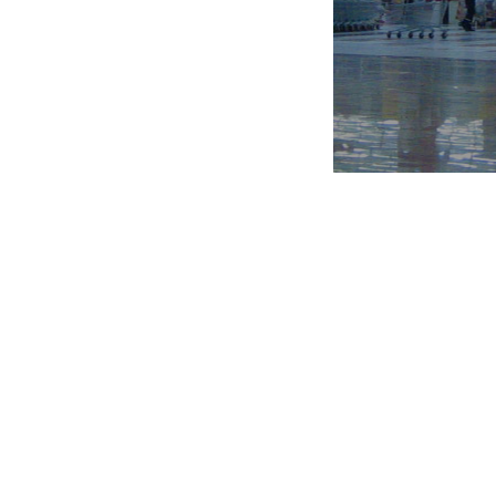
доверии, партнерстве и развитии. 
лежит в основе взаимоотношений 
компании, между руководством
сотрудниками, в том числе в при
стратегических решений. Приорите
АШАН в политике управления перс
является внутренний рост и разв
сотрудников: развитие внутри ком
вместе с компанией. Под партнер
компания понимает разделение знани
полномочий и ответственности, а та
финансовых результатов компан