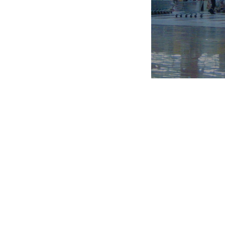
доверии, партнерстве и развитии. 
лежит в основе взаимоотношений 
компании, между руководством
сотрудниками, в том числе в при
стратегических решений. Приорите
АШАН в политике управления перс
является внутренний рост и разв
сотрудников: развитие внутри ком
вместе с компанией. Под партнер
компания понимает разделение знани
полномочий и ответственности, а та
финансовых результатов компан