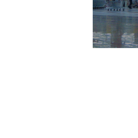
доверии, партнерстве и развитии. 
лежит в основе взаимоотношений 
компании, между руководством
сотрудниками, в том числе в при
стратегических решений. Приорите
АШАН в политике управления перс
является внутренний рост и разв
сотрудников: развитие внутри ком
вместе с компанией. Под партнер
компания понимает разделение знани
полномочий и ответственности, а та
финансовых результатов компан