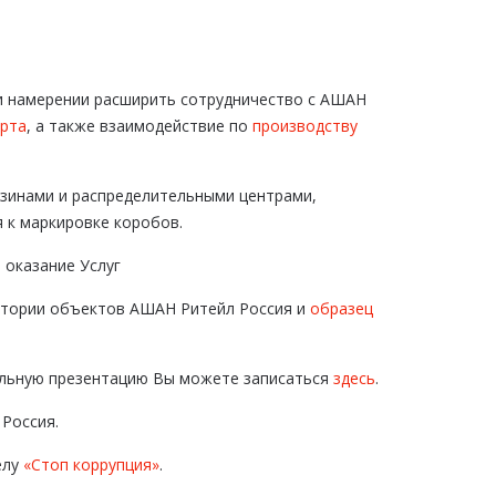
и намерении расширить сотрудничество с АШАН
рта
, а также взаимодействие по
производству
газинами и распределительными центрами,
 к маркировке коробов.
 оказание Услуг
итории объектов АШАН Ритейл Россия и
образец
ельную презентацию Вы можете записаться
здесь
.
Россия.
елу
«Стоп коррупция»
.