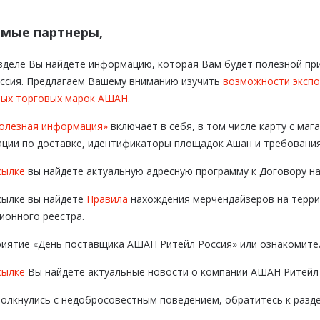
мые партнеры,
зделе Вы найдете информацию, которая Вам будет полезной пр
ссия. Предлагаем Вашему вниманию изучить
возможности экспо
ных торговых марок АШАН.
олезная информация»
включает в себя, в том числе карту с ма
ции по доставке, идентификаторы площадок Ашан и требования
сылке
вы найдете актуальную адресную программу к Договору на
сылке вы найдете
Правила
нахождения мерчендайзеров на терр
онного реестра.
иятие «День поставщика АШАН Ритейл Россия» или ознакомит
сылке
Вы найдете актуальные новости о компании АШАН Ритейл 
толкнулись с недобросовестным поведением, обратитесь к разд