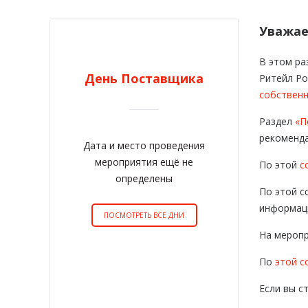
Уважае
В этом ра
День Поставщика
Ритейл Ро
собствен
Раздел
«П
рекоменда
Дата и место проведения
мероприятия ещё не
По этой
с
определены
По этой с
информаци
ПОСМОТРЕТЬ ВСЕ ДНИ
На меропр
По
этой с
Если вы с