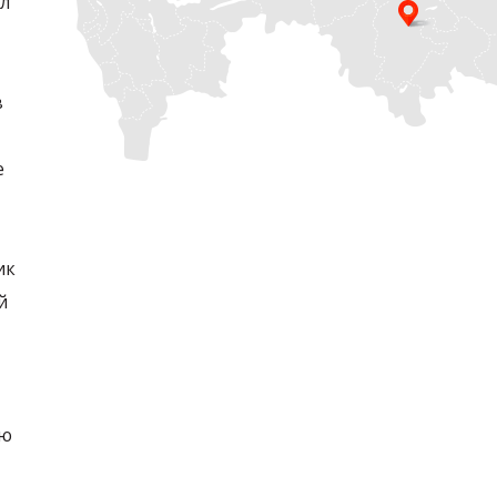
л
в
е
ик
й
ию