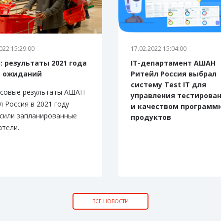
022 15:29:00
17.02.2022 15:04:00
 результаты 2021 года
IT-департамент АШАН
 ожиданий
Ритейл Россия выбрал
систему Test IT для
совые результаты АШАН
управления тестирова
л Россия в 2021 году
и качеством программ
сили запланированные
продуктов
атели.
ВСЕ НОВОСТИ