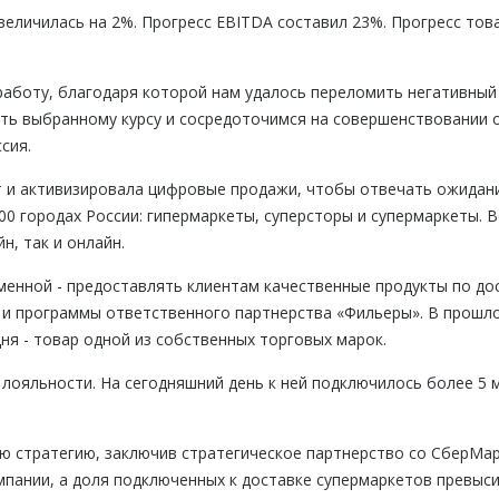
величилась на 2%. Прогресс EBITDA составил 23%. Прогресс то
боту, благодаря которой нам удалось переломить негативный т
ть выбранному курсу и сосредоточимся на совершенствовании 
сия.
нт и активизировала цифровые продажи, чтобы отвечать ожидан
00 городах России: гипермаркеты, суперсторы и супермаркеты.
, так и онлайн.
енной - предоставлять клиентам качественные продукты по до
и программы ответственного партнерства «Фильеры». В прошло
ня - товар одной из собственных торговых марок.
у лояльности. На сегодняшний день к ней подключилось более 5
 стратегию, заключив стратегическое партнерство со СберМарк
мпании, а доля подключенных к доставке супермаркетов превыси