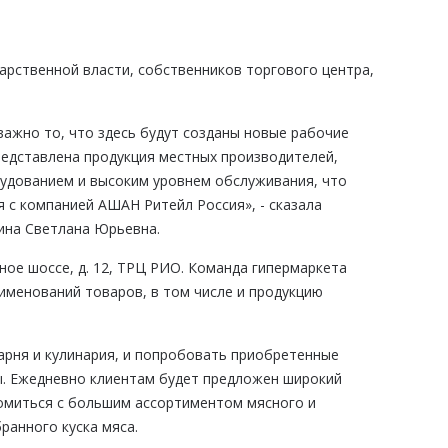
арственной власти, собственников торгового центра,
 важно то, что здесь будут созданы новые рабочие
представлена продукция местных производителей,
рудованием и высоким уровнем обслуживания, что
 с компанией АШАН Ритейл Россия», - сказала
ина Светлана Юрьевна.
ое шоссе, д. 12, ТРЦ РИО. Команда гипермаркета
аименований товаров, в том числе и продукцию
арня и кулинария, и попробовать приобретенные
ы. Ежедневно клиентам будет предложен широкий
комиться с большим ассортиментом мясного и
ранного куска мяса.