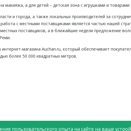
а макияжа, а для детей – детская зона с игрушками и товарами 
асти и города, а также локальных производителей за сотруднич
 работа с местными поставщиками является частью нашей стра
 местных поставщиков, а в ближайшие недели предложение воло
Реми.
 интернет-магазина Auchan.ru, который обеспечивает покупате
ью более 50 000 квадратных метров.
ния пользовательского опыта на сайте на ваше устройс