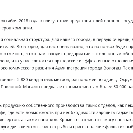
октября 2018 года в присутствии представителей органов госуд
неров компании.
ая социальная структура. Для нашего города, в первую очередь,
телей. Во-вторых, для нас очень важно, что на полках будет 
о отметить, что к нам заходит предприятие с экологичным обо
рена, что у нас сложатся партнерские и эффективные отношения
экономического развития Администрации города Вологды Пахн
авляет 5 880 квадратных метров, расположен по адресу: Окружн
й Павловой. Магазин предлагает своим клиентам более 30 000 н
ь продукцию собственного производства таких отделов, как пек
афе, где есть возможность при необходимости зарядить гаджет
десертов, а также напитков. Кроме того клиенты смогут позна
луги для клиентов – чистка рыбы и приготовление фарша из выб